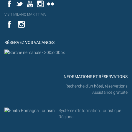
Facebook
Twitter
YouTube
Instagram
Flickr
YouT
VISIT MILANO MARITTIMA
Flick
VISIT
YouTube
MILANO
MARITTIMA
RÉSERVEZ VOS VACANCES
INFORMATIONS ET RÉSERVATIONS
Recherche d'un hôtel, réservations
Assistance gratuite
Système d'Information Touristique
Régional