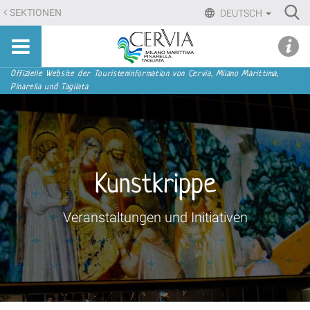
Direkt
Ri
SEKTIONEN
DEUTSCH
zum
Advan
Sito
Inhalt
udi menu
Searc
turistico
|
ufficiale
Direkt
Sektionen
Offizielle Website der Touristeninformation von Cervia, Milano Marittima,
di
Pinarella und Tagliata
zur
Cervia,
Navigation
Milano
Marittima,
Pinarella,
Tagliata
Kunstkrippe
Veranstaltungen und Initiativen