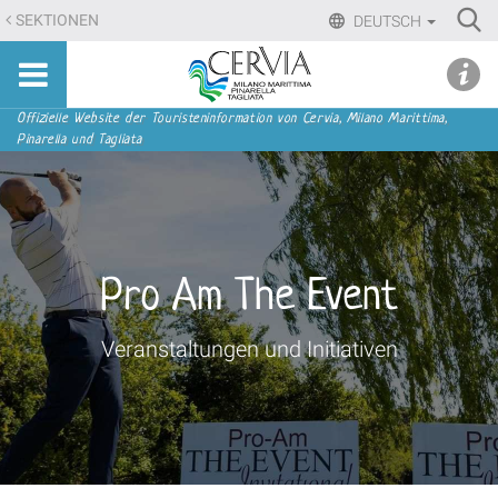
Direkt
Ri
SEKTIONEN
DEUTSCH
zum
Advan
Sito
Inhalt
udi menu
Searc
turistico
|
ufficiale
Direkt
Sektionen
Offizielle Website der Touristeninformation von Cervia, Milano Marittima,
di
Pinarella und Tagliata
zur
Cervia,
Navigation
Milano
Marittima,
Pinarella,
Tagliata
Pro Am The Event
Veranstaltungen und Initiativen