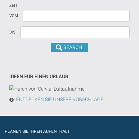
ZEIT
Wenn
Datum
VOM
kein
sollte
Datum
in
BIS
versehen
dd/mm/yyyy
sind,
format
wird
eingeführt
die
werden
Suche
von
IDEEN FÜR EINEN URLAUB
heute
in
der
ENTDECKEN SIE UNSERE VORSCHLÄGE
Zukunft
getan
werden
PLANEN SIE IHREN AUFENTHALT