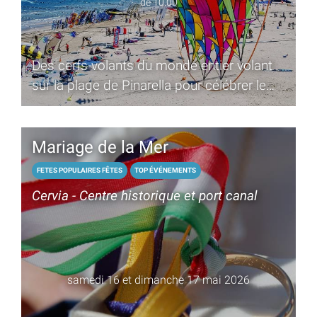
de 10.00
Des cerfs-volants du monde entier volant
sur la plage de Pinarella pour célébrer le
46e anniversaire
Mariage de la Mer
FETES POPULAIRES FÊTES
TOP ÉVÉNEMENTS
Cervia - Centre historique et port canal
samedi 16 et dimanche 17 mai 2026