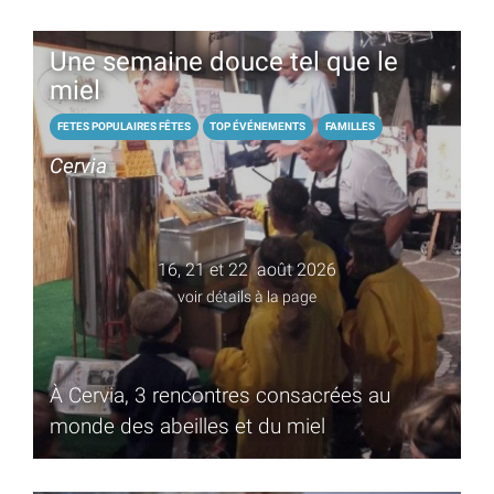
Une semaine douce tel que le
miel
FETES POPULAIRES FÊTES
TOP ÉVÉNEMENTS
FAMILLES
Cervia
16, 21 et 22 août 2026
voir détails à la page
À Cervia, 3 rencontres consacrées au
monde des abeilles et du miel