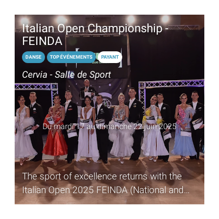
Italian Open Championship -
FEINDA
DANSE
TOP ÉVÉNEMENTS
PAYANT
Cervia - Salle de Sport
Du mardi 17 au dimanche 22 juin 2025
The sport of excellence returns with the
Italian Open 2025 FEINDA (National and
International Dance Festival)