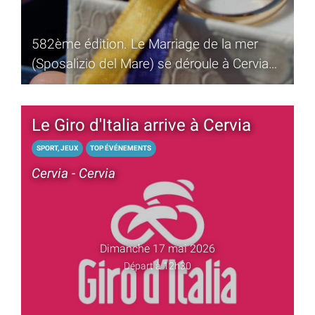
582ème édition. Le Marriage de la mer
(Sposalizio del Mare) se déroule à Cervia
depuis 1445. Rite de l'anneau et
redécouverte des traditions.
Le Giro d'Italia arrive à Cervia
SPORT, JEUX
TOP ÉVÉNEMENTS
Cervia - Cervia
Dimanche 17 mai 2026
Départ à 12h30