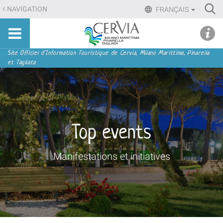
Aller
Ri
NAVIGATION
FRANÇAIS
au
Advan
Sito
contenu.
udi menu
Searc
turistico
|
ufficiale
Aller
Navigation
Site Officiel d'Information Touristique de Cervia, Milano Marittima, Pinarella
di
et Tagliata
à
Cervia,
la
Milano
navigation
Marittima,
Pinarella,
Tagliata
Top events
Manifestations et initiatives