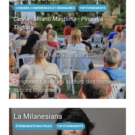
CONGRÈS, CONFÉRENCES ET SÉMINAIRES
TOP ÉVÉNEMENTS
Cervia - Milano Marittima - Pinarella -
Tagliata
du 3 juillet au 15 août 2026
Rencontres avec les auteurs des derniers
succès littéraires
La Milanesiana
ÉVÉNEMENTS MULTIPLES
TOP ÉVÉNEMENTS