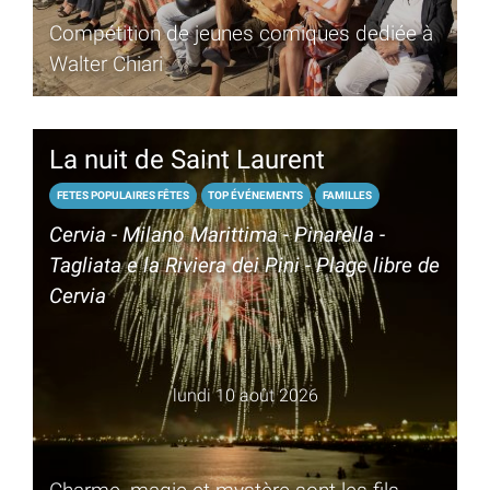
Compétition de jeunes comiques dediée à
Walter Chiari
La nuit de Saint Laurent
FETES POPULAIRES FÊTES
TOP ÉVÉNEMENTS
FAMILLES
Cervia - Milano Marittima - Pinarella -
Tagliata e la Riviera dei Pini - Plage libre de
Cervia
lundi 10 août 2026