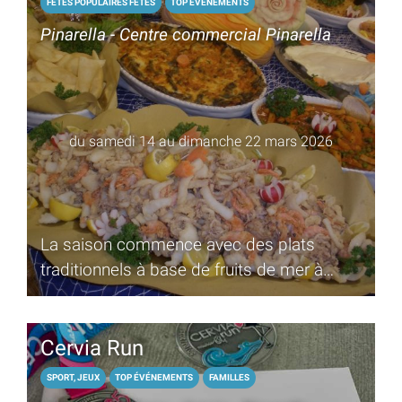
FETES POPULAIRES FÊTES
TOP ÉVÉNEMENTS
Pinarella - Centre commercial Pinarella
du samedi 14 au dimanche 22 mars 2026
La saison commence avec des plats
traditionnels à base de fruits de mer à
Pinarella di Cervia
Cervia Run
SPORT, JEUX
TOP ÉVÉNEMENTS
FAMILLES