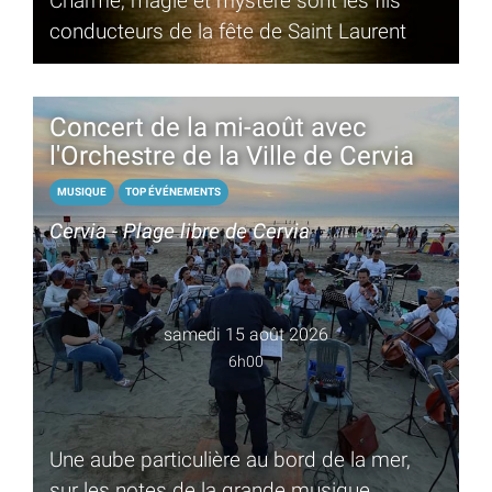
Charme, magie et mystère sont les fils
conducteurs de la fête de Saint Laurent
Concert de la mi-août avec
l'Orchestre de la Ville de Cervia
MUSIQUE
TOP ÉVÉNEMENTS
Cervia - Plage libre de Cervia
samedi 15 août 2026
6h00
Une aube particulière au bord de la mer,
sur les notes de la grande musique