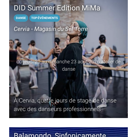
DID Summer Edition MiMa
DANSE
TOP ÉVÉNEMENTS
Cervia - Magasin du Sel Torre
du jeudi 20 au dimanche 23 août 2026 atelier de
danse
À Cervia, quatre jours de stage de danse
avec des danseurs professionnels
Balamondo, Sinfonicamente