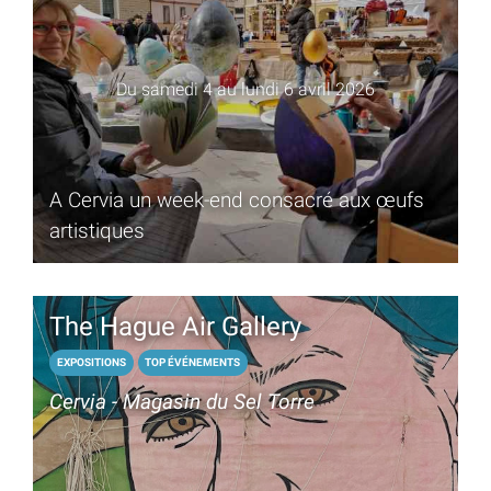
Du samedi 4 au lundi 6 avril 2026
A Cervia un week-end consacré aux œufs
artistiques
The Hague Air Gallery
EXPOSITIONS
TOP ÉVÉNEMENTS
Cervia - Magasin du Sel Torre