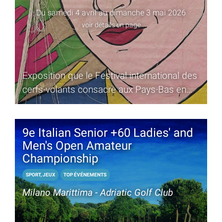
Du samedi 4 avril au dimanche 3 mai 2026
voir détails en page
Exposition que le Festival international des
cerfs-volants consacre aux Pays-Bas en
célébrant l'art du vent
9e Italian Senior +60 Ladies' and
Men's Open Amateur
Championship
SPORT, JEUX
TOP ÉVÉNEMENTS
Milano Marittima - Adriatic Golf Club