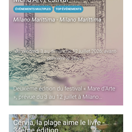
ÉVÉNEMENTS MULTIPLES
TOP ÉVÉNEMENTS
Milano Marittima - Milano Marittima
du vendredi 3 au dimanche 12 juillet 2026; avant-
première le 26 juin
Deuxième édition du festival « Mare d’Arte
», prévue du 3 au 12 juillet à Milano
Marittima
Cervia, la plage aime le livre -
34ème édition