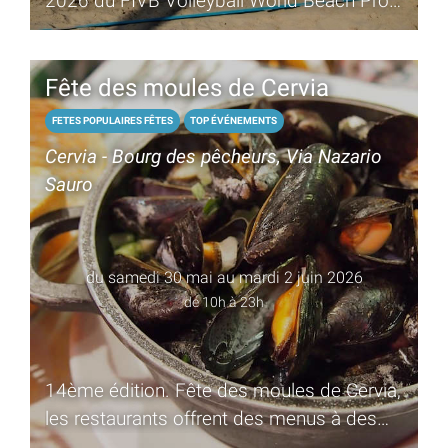
2026 du FIVB Volleyball World Beach Pro
Tour revient sur la plage de Cervia
Fête des moules de Cervia
FETES POPULAIRES FÊTES
TOP ÉVÉNEMENTS
Cervia - Bourg des pêcheurs, Via Nazario
Sauro
du samedi 30 mai au mardi 2 juin 2026
de 10h à 23h
14ème édition. Fête des moules de Cervia,
les restaurants offrent des menus à des
prix conventionnés