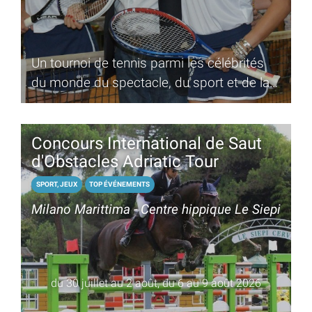
Un tournoi de tennis parmi les célébrités
du monde du spectacle, du sport et de la
presse
Concours International de Saut
d'Obstacles Adriatic Tour
SPORT, JEUX
TOP ÉVÉNEMENTS
Milano Marittima - Centre hippique Le Siepi
du 30 juillet au 2 août, du 6 au 9 août 2026