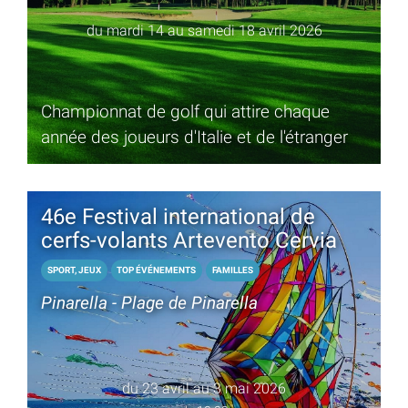
du mardi 14 au samedi 18 avril 2026
Championnat de golf qui attire chaque
année des joueurs d'Italie et de l'étranger
46e Festival international de
cerfs-volants Artevento Cervia
SPORT, JEUX
TOP ÉVÉNEMENTS
FAMILLES
Pinarella - Plage de Pinarella
du 23 avril au 3 mai 2026