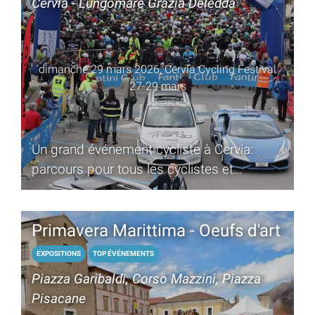
Cervia - Lungomare Grazia Deledda
dimanche 29 mars 2026, Cervia Cycling Festival
27-29 mars
Un grand événement cycliste à Cervia:
parcours pour tous les cyclistes et
exposition des entreprises de l'industrie du
sector
Primavera Marittima - Oeufs d'art
EXPOSITIONS
TOP ÉVÉNEMENTS
Piazza Garibaldi, Corso Mazzini, Piazza
Pisacane