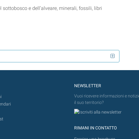
 sottobosco e dell’alveare, minerali, fossili, libri
NEWSLETTER
Vuoi ricevere informazioni e notizi
i
il suo territorio?
endari
st
RIMANI IN CONTATTO