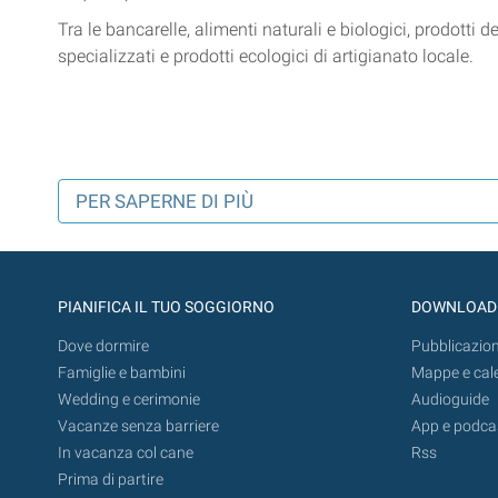
Tra le bancarelle, alimenti naturali e biologici, prodotti del
specializzati e prodotti ecologici di artigianato locale.
PER SAPERNE DI PIÙ
PIANIFICA IL TUO SOGGIORNO
DOWNLOAD
Dove dormire
Pubblicazion
Famiglie e bambini
Mappe e cal
Wedding e cerimonie
Audioguide
Vacanze senza barriere
App e podca
In vacanza col cane
Rss
Prima di partire