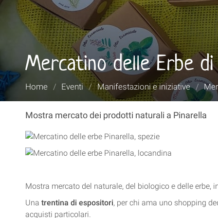
Mercatino delle Erbe di 
Tu
Home
/
Eventi
/
Manifestazioni e iniziative
/
Mer
sei
qui:
Mostra mercato dei prodotti naturali a Pinarella
Mostra mercato del naturale, del biologico e delle erbe, in p
Una
trentina di espositori
, per chi ama uno shopping de
acquisti particolari.