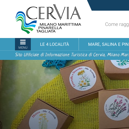
Salta
Sito
ai
turistico
contenuti.
ufficiale
|
Come raggi
udi menu
di
Salta
Cervia,
alla
Milano
Sezioni
LE 4 LOCALITÀ
MARE, SALINA E PI
navigazione
Marittima,
MENU
Pinarella,
Sito Ufficiale di Informazione Turistica di Cervia, Milano Mari
Tagliata