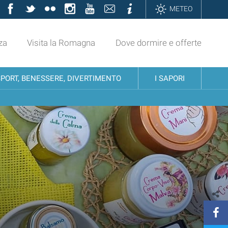
Facebook
Twitter
Flickr
Instagram
YouTube
Contatti
Informazioni
METEO
za
Visita la Romagna
Dove dormire e offerte
SPORT, BENESSERE, DIVERTIMENTO
I SAPORI