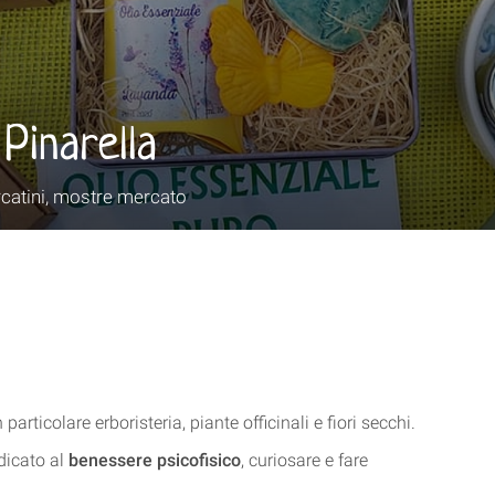
Pinarella
catini, mostre mercato
articolare erboristeria, piante officinali e fiori secchi.
dicato al
benessere psicofisico
, curiosare e fare