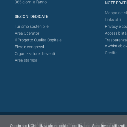
365 giorni all’anno
NOTE PRAT
Mappa del si
SEZIONI DEDICATE
Links utili
Turismo sostenibile
Privacy e co
Area Operatori
Accessibilità
Il Progetto Qualità Ospitale
Trasparenza,
e whistleblo
Fiere e congressi
Credits
Organizzatore di eventi
Area stampa
Sito Ufficiale di Informazione Turistica di Cervia,
Questo sito NON utilizza alcun cookie di profilazione. Sono invece utilizzati 