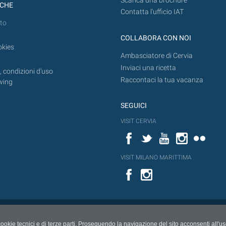
Scarica una brochure
ICHE
Contatta l'ufficio IAT
to
COLLABORA CON NOI
okies
Ambasciatore di Cervia
Inviaci una ricetta
 condizioni d'uso
Raccontaci la tua vacanza
wing
SEGUICI
VISIT CERVIA
Facebook
Twitter
YouTube
Instagram
Flickr
VISIT MILANO MARITTIMA
Facebook
cookie tecnici e di terze parti. Proseguendo la navigazione del sito acconsenti all'u