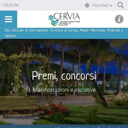
Salta
Ri
SEZIONI
ITALIANO
ai
Advan
Sito
contenuti.
udi menu
Searc
turistico
|
ufficiale
Salta
Sezioni
Sito Ufficiale di Informazione Turistica di Cervia, Milano Marittima, Pinarella e
di
Tagliata
alla
Cervia,
navigazione
Milano
Marittima,
Pinarella,
Tagliata
Premi, concorsi
Manifestazioni e iniziative