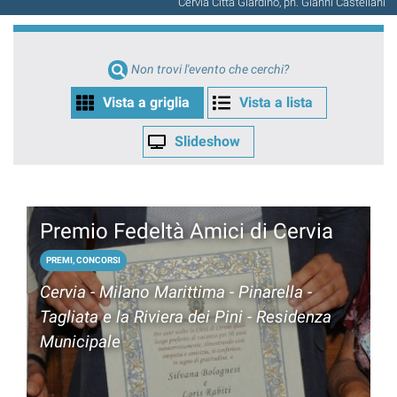
Cervia Città Giardino, ph. Gianni Castellani
Non trovi l'evento che cerchi?
Vista a griglia
Vista a lista
Slideshow
Premio Fedeltà Amici di Cervia
PREMI, CONCORSI
Cervia - Milano Marittima - Pinarella -
Tagliata e la Riviera dei Pini - Residenza
Municipale