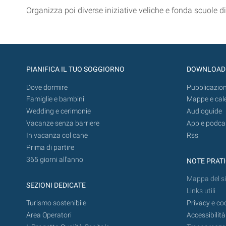
Organizza poi diverse iniziative veliche e fonda scuole di
PIANIFICA IL TUO SOGGIORNO
DOWNLOAD
Dove dormire
Pubblicazion
Famiglie e bambini
Mappe e cal
Wedding e cerimonie
Audioguide
Vacanze senza barriere
App e podca
In vacanza col cane
Rss
Prima di partire
365 giorni all’anno
NOTE PRAT
Mappa del si
SEZIONI DEDICATE
Links utili
Turismo sostenibile
Privacy e co
Area Operatori
Accessibilità