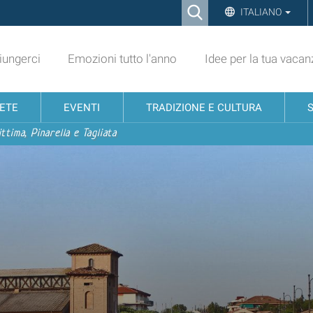
Ricerca
ITALIANO
Advanced
Search…
ungerci
Emozioni tutto l'anno
Idee per la tua vacan
NETE
EVENTI
TRADIZIONE E CULTURA
ttima, Pinarella e Tagliata