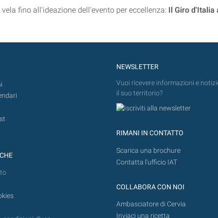
 vela fino all'ideazione dell'evento per eccellenza:
Il Giro d'Italia
NEWSLETTER
Vuoi ricevere informazioni e notizi
i
il suo territorio?
endari
st
RIMANI IN CONTATTO
Scarica una brochure
ICHE
Contatta l'ufficio IAT
to
COLLABORA CON NOI
okies
Ambasciatore di Cervia
Inviaci una ricetta