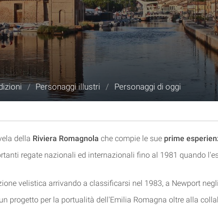
dizioni
/
Personaggi illustri
/
Personaggi di oggi
vela della
Riviera Romagnola
che compie le sue
prime esperien
ti regate nazionali ed internazionali fino al 1981 quando l'espe
izione velistica arrivando a classificarsi nel 1983, a Newport negli 
un progetto per la portualità dell'Emilia Romagna oltre alla coll