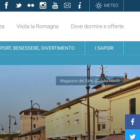
Facebook
Twitter
Flickr
Instagram
YouTube
Contatti
Informazioni
METEO
za
Visita la Romagna
Dove dormire e offerte
SPORT, BENESSERE, DIVERTIMENTO
I SAPORI
Magazzini del Sale, @Giulia Maioli