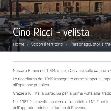
Cino Ricci - velista
Tu
Home
/
Scopri il territorio
/
Personaggi, storia, tra
sei
qui:
Nasce a Rimini nel 1934, ma è a Cervia e sulle barche a 
Lo ricordiamo dal 1969 impegnato come skipper in importan
all'opinione pubblica.
Grazie a lui l'Italia partecipa per la prima volta alla trad
Nel 1987 è coinvolto assieme all'architetto J.M. Finot in 
dell'approdo turistico cittadino di Ravenna.