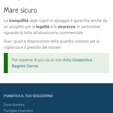
Mare sicuro
La
tranquillità
degli ospiti in spiaggia è garantita anche da
un progetto per la
legalità
e la
sicurezza
, in particolare
riguardo la lotta all'abusivismo commerciale.
Due i quad a disposizione della guardia costiera per la
vigilanza e il presidio del litorale.
Per saperne di più vai al sito della
Coopertiva
Bagnini Cervia
PIANIFICA IL TUO SOGGIORNO
Dove dormire
Famiglie e bambini