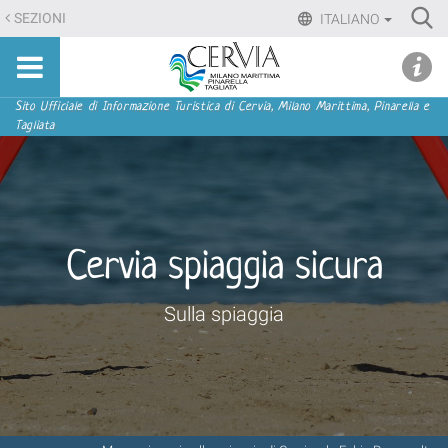
Salta
Ri
SEZIONI
ITALIANO
ai
Advan
Sito
contenuti.
udi menu
Searc
turistico
|
ufficiale
Salta
Sezioni
Sito Ufficiale di Informazione Turistica di Cervia, Milano Marittima, Pinarella e
di
Tagliata
alla
Cervia,
navigazione
Milano
Marittima,
Pinarella,
Tagliata
Cervia spiaggia sicura
Sulla spiaggia