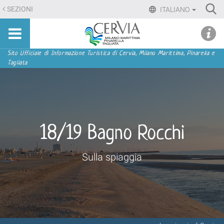
Salta
Ri
SEZIONI
ITALIANO
ai
Advan
Sito
contenuti.
udi menu
Searc
turistico
|
ufficiale
Salta
Sezioni
Sito Ufficiale di Informazione Turistica di Cervia, Milano Marittima, Pinarella e
di
Tagliata
alla
Cervia,
navigazione
Milano
Marittima,
Pinarella,
Tagliata
18/19 Bagno Rocchi
Sulla spiaggia