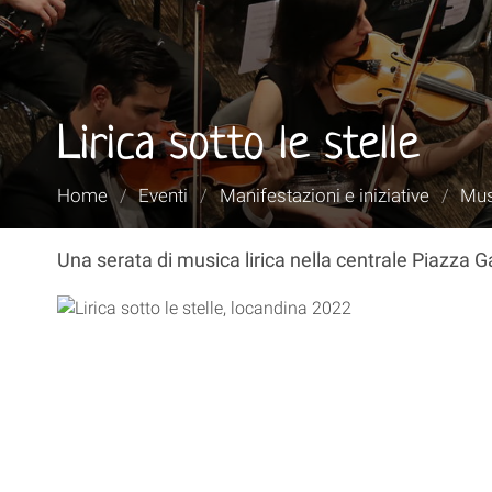
Lirica sotto le stelle
Tu
Home
/
Eventi
/
Manifestazioni e iniziative
/
Mus
sei
qui:
Una serata di musica lirica nella centrale Piazza Ga