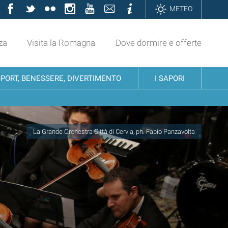
Facebook
Twitter
Flickr
Instagram
YouTube
Contatti
Informazioni
METEO
za
Visita la Romagna
Dove dormire e offerte
SPORT, BENESSERE, DIVERTIMENTO
I SAPORI
La Grande Orchestra Città di Cervia, ph. Fabio Panzavolta