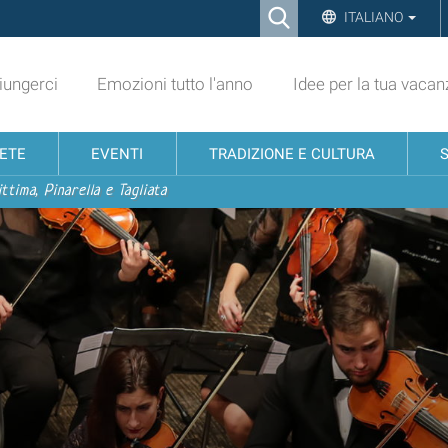
Ricerca
ITALIANO
Advanced
Search…
ungerci
Emozioni tutto l'anno
Idee per la tua vacan
NETE
EVENTI
TRADIZIONE E CULTURA
ttima, Pinarella e Tagliata