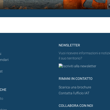
NEWSLETTER
Vuoi ricevere informazioni e notizi
i
il suo territorio?
endari
st
RIMANI IN CONTATTO
Scarica una brochure
ICHE
Contatta l'ufficio IAT
to
COLLABORA CON NOI