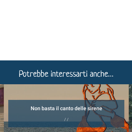
Potrebbe interessarti anche…
Non basta il canto delle sirene
/ /