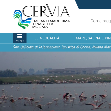
Salta
Sito
ai
turistico
contenuti.
ufficiale
|
Come raggi
udi menu
di
Salta
Cervia,
alla
Milano
Sezioni
LE 4 LOCALITÀ
MARE, SALINA E PI
navigazione
Marittima,
MENU
Pinarella,
Sito Ufficiale di Informazione Turistica di Cervia, Milano Mari
Tagliata