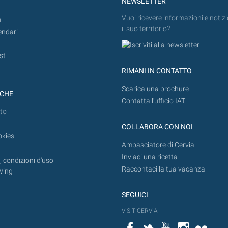
NEWSLETTER
Vuoi ricevere informazioni e notizi
i
il suo territorio?
endari
st
RIMANI IN CONTATTO
Scarica una brochure
ICHE
Contatta l'ufficio IAT
to
COLLABORA CON NOI
okies
Ambasciatore di Cervia
Inviaci una ricetta
 condizioni d'uso
Raccontaci la tua vacanza
wing
SEGUICI
VISIT CERVIA
Facebook
Twitter
YouTube
Instagram
Flickr