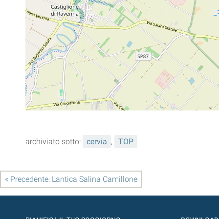
archiviato sotto:
cervia
,
TOP
« Precedente: L'antica Salina Camillone