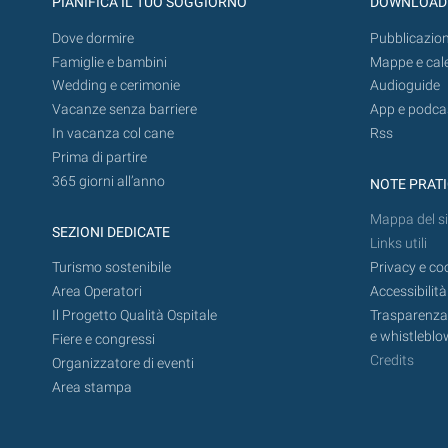
PIANIFICA IL TUO SOGGIORNO
DOWNLOAD
Dove dormire
Pubblicazion
Famiglie e bambini
Mappe e cal
Wedding e cerimonie
Audioguide
Vacanze senza barriere
App e podca
In vacanza col cane
Rss
Prima di partire
365 giorni all’anno
NOTE PRAT
Mappa del si
SEZIONI DEDICATE
Links utili
Turismo sostenibile
Privacy e co
Area Operatori
Accessibilità
Il Progetto Qualità Ospitale
Trasparenza,
e whistleblo
Fiere e congressi
Credits
Organizzatore di eventi
Area stampa