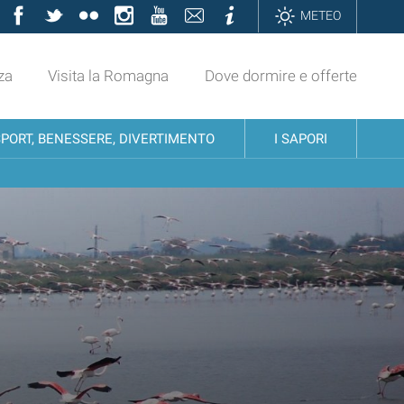
Facebook
Twitter
Flickr
Instagram
YouTube
Contatti
Informazioni
METEO
za
Visita la Romagna
Dove dormire e offerte
SPORT, BENESSERE, DIVERTIMENTO
I SAPORI