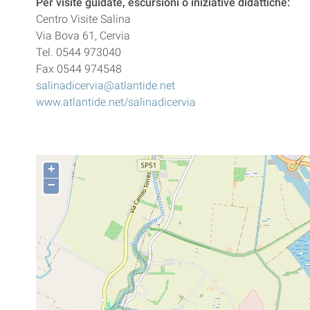
Per visite guidate, escursioni o iniziative didattiche:
Centro Visite Salina
Via Bova 61, Cervia
Tel. 0544 973040
Fax 0544 974548
salinadicervia@atlantide.net
www.atlantide.net/salinadicervia
+
−