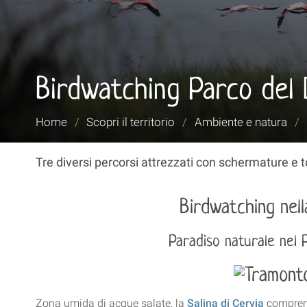
Birdwatching Parco del 
Tu
Home
/
Scopri il territorio
/
Ambiente e natura
/
sei
qui:
Tre diversi percorsi attrezzati con schermature e to
Birdwatching nella
Paradiso naturale nel 
Zona umida di acque salate, la
Salina di Cervia
comprend