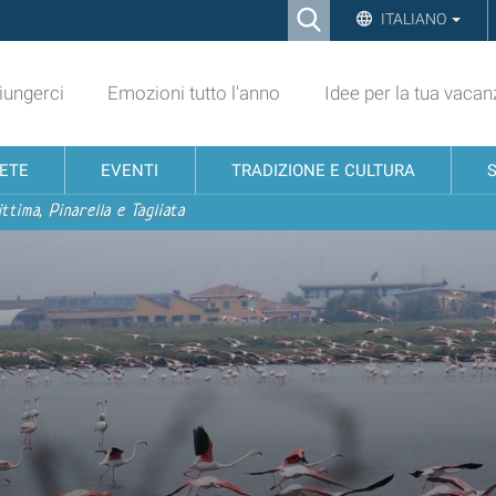
Ricerca
ITALIANO
Advanced
Search…
ungerci
Emozioni tutto l'anno
Idee per la tua vacan
NETE
EVENTI
TRADIZIONE E CULTURA
ttima, Pinarella e Tagliata