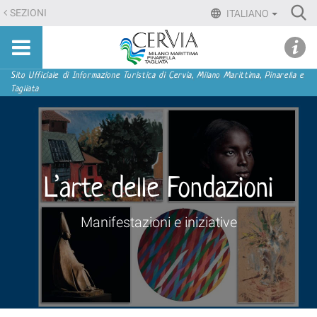
Salta
Ri
SEZIONI
ITALIANO
ai
Advan
Sito
contenuti.
udi menu
Searc
turistico
|
ufficiale
Salta
Sezioni
Sito Ufficiale di Informazione Turistica di Cervia, Milano Marittima, Pinarella e
di
Tagliata
alla
Cervia,
navigazione
Milano
Marittima,
Pinarella,
Tagliata
L’arte delle Fondazioni
Manifestazioni e iniziative