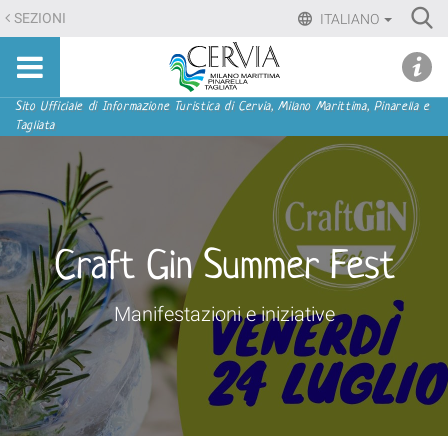
Salta
Ri
SEZIONI
ITALIANO
ai
Advan
Sito
contenuti.
udi menu
Searc
turistico
|
ufficiale
Salta
Sezioni
Sito Ufficiale di Informazione Turistica di Cervia, Milano Marittima, Pinarella e
di
Tagliata
alla
Cervia,
navigazione
Milano
Marittima,
Pinarella,
Tagliata
Craft Gin Summer Fest
Manifestazioni e iniziative