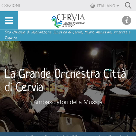
Salta
Ri
SEZIONI
ITALIANO
ai
Advan
Sito
contenuti.
udi menu
Searc
turistico
|
ufficiale
Salta
Sezioni
Sito Ufficiale di Informazione Turistica di Cervia, Milano Marittima, Pinarella e
di
Tagliata
alla
Cervia,
navigazione
Milano
Marittima,
Pinarella,
La Grande Orchestra Città
Tagliata
di Cervia
Ambasciatori della Musica