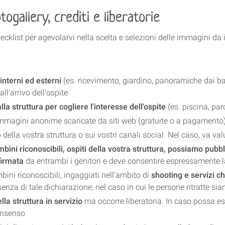
ogallery, crediti e liberatorie
klist per agevolarvi nella scelta e selezioni delle immagini da i
interni ed esterni
(es. ricevimento, giardino, panoramiche dai ba
ll'arrivo dell'ospite
lla struttura per cogliere l'interesse dell'ospite
(es. piscina, pa
mmagini anonime scaricate da siti web (gratuite o a pagamento
lla vostra struttura o sui vostri canali social. Nel caso, va val
bini riconoscibili, ospiti della vostra struttura, possiamo pubb
 firmata
da entrambi i genitori e deve consentire espressamente l
ini riconoscibili, ingaggiati nell'ambito di
shooting e servizi 
assenza di tale dichiarazione, nel caso in cui le persone ritratte 
ella struttura in servizio
ma occorre liberatoria. In caso possa e
consenso