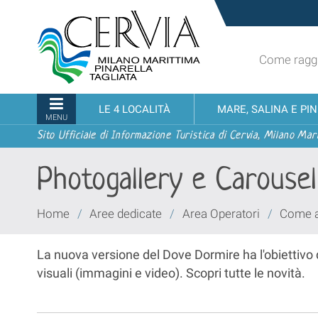
Salta
Sito
ai
turistico
contenuti.
ufficiale
|
Come raggi
udi menu
di
Salta
Cervia,
alla
Milano
Sezioni
LE 4 LOCALITÀ
MARE, SALINA E PI
navigazione
Marittima,
MENU
Pinarella,
Sito Ufficiale di Informazione Turistica di Cervia, Milano Mari
Tagliata
Photogallery e Carousel 
Tu
Home
/
Aree dedicate
/
Area Operatori
/
Come ag
sei
qui:
La nuova versione del Dove Dormire ha l'obiettivo d
visuali (immagini e video). Scopri tutte le novità.