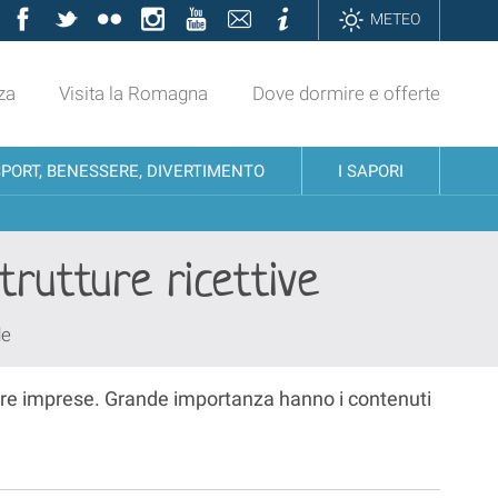
Facebook
Twitter
Flickr
Instagram
YouTube
Contatti
Informazioni
METEO
za
Visita la Romagna
Dove dormire e offerte
SPORT, BENESSERE, DIVERTIMENTO
I SAPORI
trutture ricettive
de
nostre imprese. Grande importanza hanno i contenuti