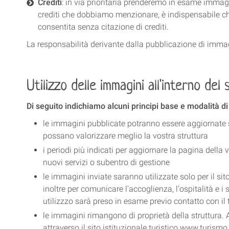
Crediti
: in via prioritaria prenderemo in esame immag
crediti che dobbiamo menzionare, è indispensabile c
consentita senza citazione di crediti.
La responsabilità derivante dalla pubblicazione di immagi
Utilizzo delle immagini all'interno del 
Di seguito indichiamo alcuni principi base e modalità di
le immagini pubblicate potranno essere aggiornate su 
possano valorizzare meglio la vostra struttura
i periodi più indicati per aggiornare la pagina della v
nuovi servizi o subentro di gestione
le immagini inviate saranno utilizzate solo per il si
inoltre per comunicare l'accoglienza, l'ospitalità e i 
utilizzzo sarà preso in esame previo contatto con il t
le immagini rimangono di proprietà della struttura. 
attraverso il sito istituzionale turistico www.turismo