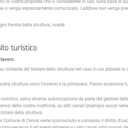
ini di vostra proprietà che ci concederete in uso, sulla base di 
he ci venga espressamente comunicato. Laddove non venga precis
ni fornite dalla struttura, ricade
sito turistico
 lavoro:
richiesta del titolare della struttura nel caso in cui abbiate la d
ostra struttura sono l'inverno e la primavera. Fanno eccezione tutti
to turistico, salvo diversa autorizzazione da parte del gestore de
servizi della nostra ricettività, su altri canali (esempio social net
itolare della struttura
Al Comune di Cervia viene riconosciuto e concesso il diritto d'us
.comunecervia.it ed eventualmente su altri canali istituzionali del