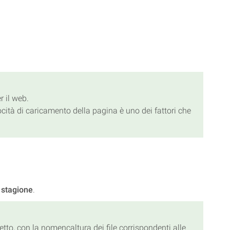
r il web.
locità di caricamento della pagina è uno dei fattori che
i
stagione
.
retto, con la nomencaltura dei file corrispondenti alle