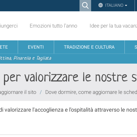
Ricerca
ITALIANO
Advanced
Search…
ungerci
Emozioni tutto l'anno
Idee per la tua vacan
NETE
EVENTI
TRADIZIONE E CULTURA
ttima, Pinarella e Tagliata
per valorizzare le nostre s
giornare il sito
/
Dove dormire, come aggiornare le sche
i valorizzare l'accoglienza e l'ospitalità attraverso le 