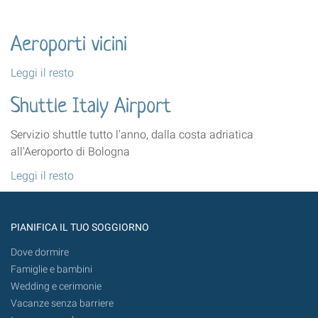
Aeroporti vicini
Aeroporti
Leggi il resto
vicini
Shuttle Italy Airport
-
Servizio shuttle tutto l'anno, dalla costa adriatica
all'Aeroporto di Bologna
Shuttle
Leggi il resto
Italy
Airport
-
PIANIFICA IL TUO SOGGIORNO
Dove dormire
Famiglie e bambini
Wedding e cerimonie
Vacanze senza barriere