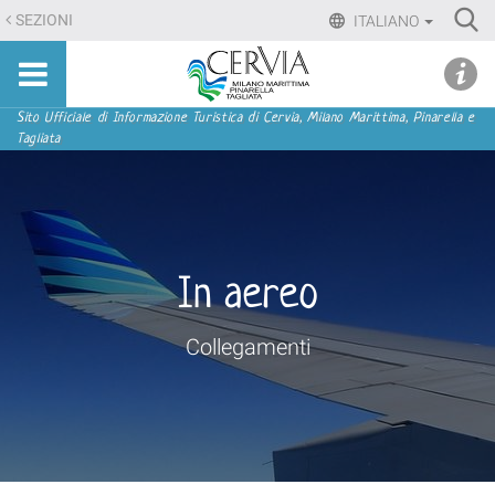
Salta
Ri
SEZIONI
ITALIANO
ai
Advan
Sito
contenuti.
udi menu
Searc
turistico
|
ufficiale
Salta
Sezioni
Sito Ufficiale di Informazione Turistica di Cervia, Milano Marittima, Pinarella e
di
Tagliata
alla
Cervia,
navigazione
Milano
Marittima,
Pinarella,
Tagliata
In aereo
Collegamenti