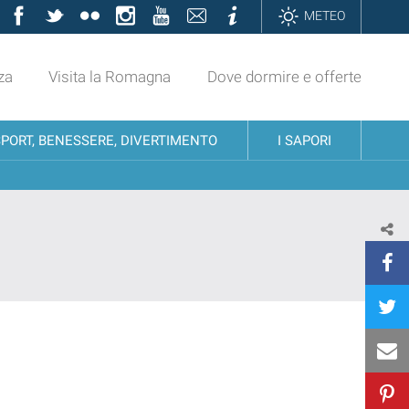
Facebook
Twitter
Flickr
Instagram
YouTube
Contatti
Informazioni
METEO
za
Visita la Romagna
Dove dormire e offerte
SPORT, BENESSERE, DIVERTIMENTO
I SAPORI