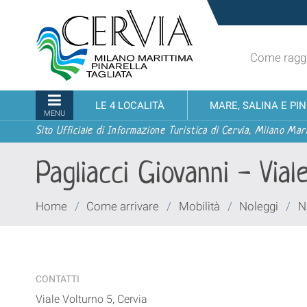
Salta
Sito
ai
turistico
contenuti.
ufficiale
|
Come raggi
udi menu
di
Salta
Cervia,
alla
Milano
Sezioni
LE 4 LOCALITÀ
MARE, SALINA E PI
navigazione
Marittima,
MENU
Pinarella,
Sito Ufficiale di Informazione Turistica di Cervia, Milano Mari
Tagliata
Pagliacci Giovanni - Vial
Tu
Home
/
Come arrivare
/
Mobilità
/
Noleggi
/
N
sei
qui:
CONTATTI
Viale Volturno 5, Cervia