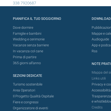
338 7920687
PIANIFICA IL TUO SOGGIORNO
DOWNLOAD
Dove dormire
Pubblicazion
Famiglie e bambini
Mappe e cal
Wedding e cerimonie
Audioguide
Vacanze senza barriere
App e podca
In vacanza col cane
Rss
Prima di partire
365 giorni all’anno
NOTE PRAT
Mappa del si
SEZIONI DEDICATE
Links utili
Turismo sostenibile
Privacy e co
Area Operatori
Accessibilità
Il Progetto Qualità Ospitale
Trasparenza,
e whistleblo
Fiere e congressi
Credits
Organizzatore di eventi