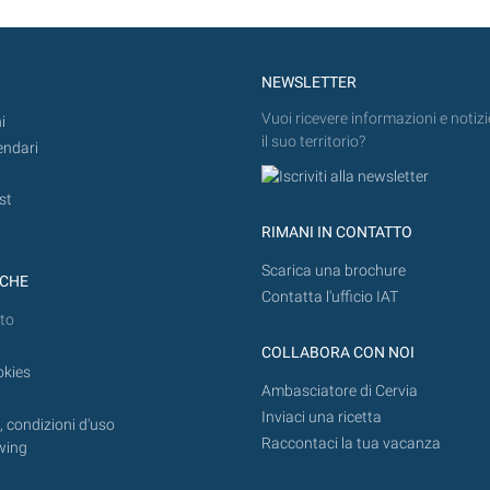
NEWSLETTER
Vuoi ricevere informazioni e notizi
i
il suo territorio?
endari
st
RIMANI IN CONTATTO
Scarica una brochure
ICHE
Contatta l'ufficio IAT
to
COLLABORA CON NOI
okies
Ambasciatore di Cervia
Inviaci una ricetta
 condizioni d'uso
Raccontaci la tua vacanza
wing