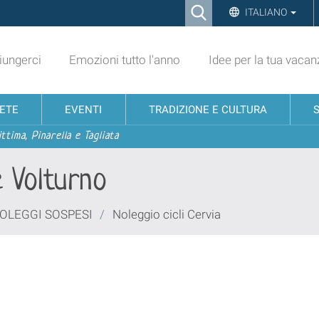
Ricerca
ITALIANO
Advanced
Search…
ungerci
Emozioni tutto l'anno
Idee per la tua vacan
NETE
EVENTI
TRADIZIONE E CULTURA
ttima, Pinarella e Tagliata
e Volturno
OLEGGI SOSPESI
/
Noleggio cicli Cervia