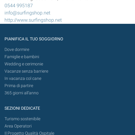
0544 995187
info@surfingshop.net
http://www.surfingshop.net
PIANIFICA IL TUO SOGGIORNO
Dove dormire
Famiglie e bambini
Wedding e cerimonie
Vacanze senza barriere
In vacanza col cane
Prima di partire
365 giorni all’anno
SEZIONI DEDICATE
Turismo sostenibile
Area Operatori
Il Progetto Qualità Ospitale