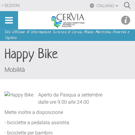
Salta
Ri
SEZIONI
ITALIANO
ai
Advan
Sito
contenuti.
udi menu
Searc
turistico
|
ufficiale
Salta
Sezioni
Sito Ufficiale di Informazione Turistica di Cervia, Milano Marittima, Pinarella e
di
Tagliata
alla
Cervia,
navigazione
Happy Bike
Milano
Marittima,
Pinarella,
Mobilità
Tagliata
Aperto da Pasqua a settembre
dalle ore 9.00 alle 24.00
Mette inoltre a disposizione
- biciclette a pedalata assistita
- biciclette per bambini