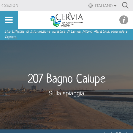
Salta
Ri
SEZIONI
ITALIANO
ai
Advan
Sito
contenuti.
udi menu
Searc
turistico
|
ufficiale
Salta
Sezioni
Sito Ufficiale di Informazione Turistica di Cervia, Milano Marittima, Pinarella e
di
Tagliata
alla
Cervia,
navigazione
Milano
Marittima,
Pinarella,
Tagliata
207 Bagno Calupe
Sulla spiaggia