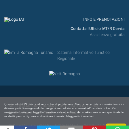
INFO E PRENOTAZIONI
Contatta l'Ufficio IAT/R Cervia
Assistenza gratuita
Sistema Informativo Turistico
Regionale
Questo sito NON utilizza alcun cookie di profilazione. Sono invece utilizzati cookie tecnici e
Sito Ufficiale di Informazione Turistica di Cervia,
di terze parti. Proseguendo la navigazione del sito acconsenti all'uso dei cookie. Per
Milano Marittima, Pinarella e Tagliata
maggiori informazioni leggi l'informativa estesa sull'uso dei cookie dove sono specificate le
modalità per configurare o disattivare i cookie.
Maggiori informazioni.
CONTATTI
|
CHI SIAMO
|
DOVE SIAMO
|
CERTIFICAZIONI
Chiudi