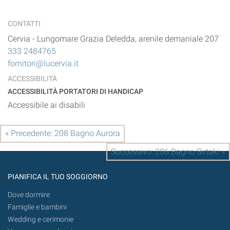
CONTATTI
Cervia
-
Lungomare Grazia Deledda, arenile demaniale 207
333 2484765
fornitori@lucervia.it
ACCESSIBILITÀ
ACCESSIBILITÀ PORTATORI DI HANDICAP
Accessibile ai disabili
« Precedente: 208 Bagno Aurora
Successivo: 206 Bagno Sirtaki »
PIANIFICA IL TUO SOGGIORNO
Dove dormire
Famiglie e bambini
Wedding e cerimonie