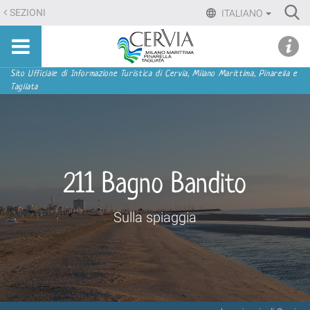
Salta
Ri
SEZIONI
ITALIANO
ai
Advan
Sito
contenuti.
udi menu
Searc
turistico
|
ufficiale
Salta
Sezioni
Sito Ufficiale di Informazione Turistica di Cervia, Milano Marittima, Pinarella e
di
Tagliata
alla
Cervia,
navigazione
Milano
Marittima,
Pinarella,
Tagliata
211 Bagno Bandito
Sulla spiaggia