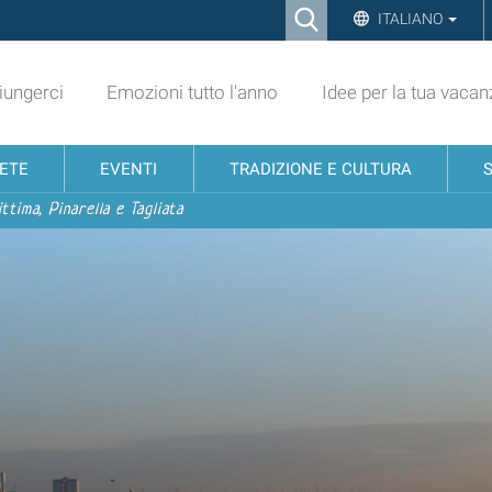
Ricerca
ITALIANO
Advanced
Search…
ungerci
Emozioni tutto l'anno
Idee per la tua vacan
NETE
EVENTI
TRADIZIONE E CULTURA
ttima, Pinarella e Tagliata