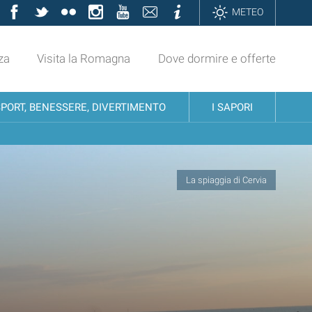
Facebook
Twitter
Flickr
Instagram
YouTube
Contatti
Informazioni
METEO
za
Visita la Romagna
Dove dormire e offerte
SPORT, BENESSERE, DIVERTIMENTO
I SAPORI
La spiaggia di Cervia