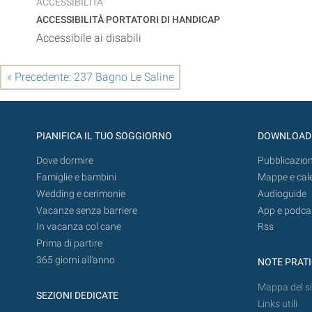
ACCESSIBILITÀ
ACCESSIBILITÀ PORTATORI DI HANDICAP
Accessibile ai disabili
« Precedente: 237 Bagno Le Saline
PIANIFICA IL TUO SOGGIORNO
DOWNLOAD
Dove dormire
Pubblicazion
Famiglie e bambini
Mappe e cal
Wedding e cerimonie
Audioguide
Vacanze senza barriere
App e podca
In vacanza col cane
Rss
Prima di partire
365 giorni all’anno
NOTE PRAT
Mappa del si
SEZIONI DEDICATE
Links utili