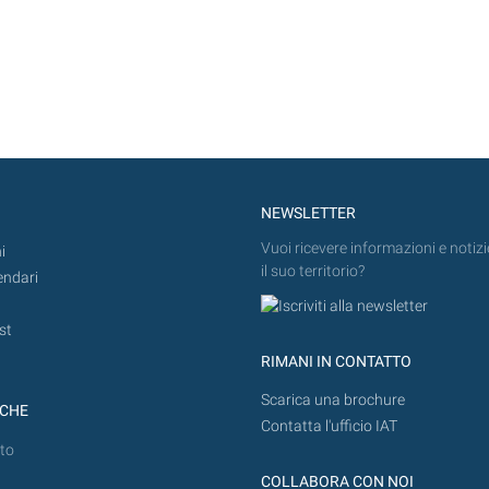
NEWSLETTER
Vuoi ricevere informazioni e notizi
i
il suo territorio?
endari
st
RIMANI IN CONTATTO
Scarica una brochure
ICHE
Contatta l'ufficio IAT
to
COLLABORA CON NOI