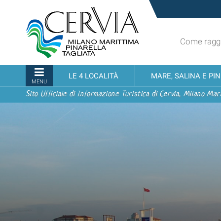
Salta
Sito
ai
turistico
contenuti.
ufficiale
|
Come raggi
udi menu
di
Salta
Cervia,
alla
Milano
Sezioni
LE 4 LOCALITÀ
MARE, SALINA E PI
navigazione
Marittima,
MENU
Pinarella,
Sito Ufficiale di Informazione Turistica di Cervia, Milano Mari
Tagliata