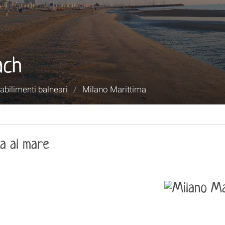
ach
abilimenti balneari
/
Milano Marittima
za al mare