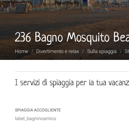
236 Bagno Mosquito Be
Tu
Home
/
Divertimento e relax
/
Sulla spiaggia
/
St
sei
qui:
I servizi di spiaggia per la tua vacan
SPIAGGIA ACCOGLIENTE
label_bagninoamico