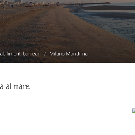
abilimenti balneari
/
Milano Marittima
za al mare