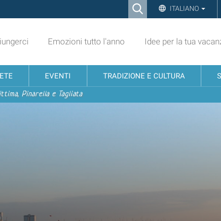
Ricerca
ITALIANO
Advanced
Search…
ungerci
Emozioni tutto l'anno
Idee per la tua vacan
NETE
EVENTI
TRADIZIONE E CULTURA
ttima, Pinarella e Tagliata