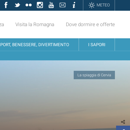
Facebook
Twitter
Flickr
Instagram
YouTube
Contatti
Informazioni
METEO
za
Visita la Romagna
Dove dormire e offerte
SPORT, BENESSERE, DIVERTIMENTO
I SAPORI
La spiaggia di Cervia