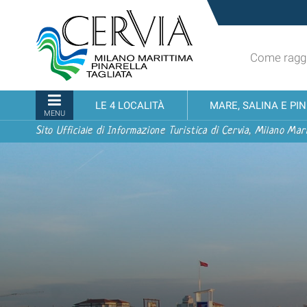
Salta
Sito
ai
turistico
contenuti.
ufficiale
|
Come raggi
udi menu
di
Salta
Cervia,
alla
Milano
Sezioni
LE 4 LOCALITÀ
MARE, SALINA E PI
navigazione
Marittima,
MENU
Pinarella,
Sito Ufficiale di Informazione Turistica di Cervia, Milano Mari
Tagliata