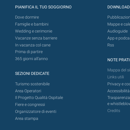
PIANIFICA IL TUO SOGGIORNO
DOWNLOAD
Dove dormire
Pubblicazion
Famiglie e bambini
Mappe e cal
Wedding e cerimonie
Audioguide
Vacanze senza barriere
App e podca
In vacanza col cane
Rss
Prima di partire
365 giorni all’anno
NOTE PRAT
Mappa del si
SEZIONI DEDICATE
Links utili
Turismo sostenibile
Privacy e co
Area Operatori
Accessibilità
Il Progetto Qualità Ospitale
Trasparenza,
e whistleblo
Fiere e congressi
Credits
Organizzatore di eventi
Area stampa