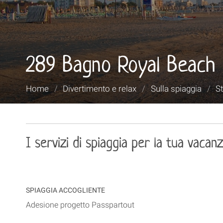
289 Bagno Royal Beach
Tu
Home
/
Divertimento e relax
/
Sulla spiaggia
/
St
sei
qui:
I servizi di spiaggia per la tua vacan
SPIAGGIA ACCOGLIENTE
Adesione progetto Passpartout