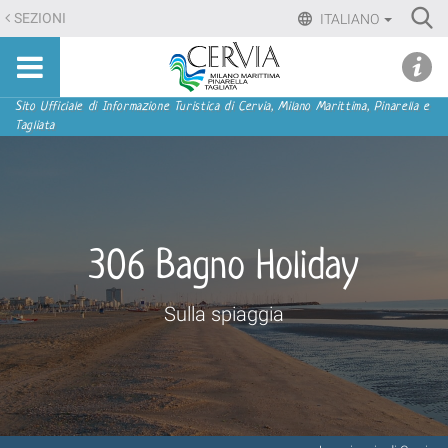
Salta
Ri
SEZIONI
ITALIANO
ai
Advan
Sito
contenuti.
udi menu
Searc
turistico
|
ufficiale
Salta
Sezioni
Sito Ufficiale di Informazione Turistica di Cervia, Milano Marittima, Pinarella e
di
Tagliata
alla
Cervia,
navigazione
Milano
Marittima,
Pinarella,
Tagliata
306 Bagno Holiday
Sulla spiaggia