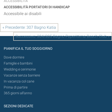
ACCESSIBILITÀ
ACCESSIBILITÀ PORTATORI DI HANDICAP
Accessibile ai disabili
« Precedente: 307 Bagno Katia
Successivo: 304/305 Bagno Peperittima Beach Club »
PIANIFICA IL TUO SOGGIORNO
Dove dormire
Famiglie e bambini
Wedding e cerimonie
Vacanze senza barriere
In vacanza col cane
Prima di partire
365 giorni all’anno
SEZIONI DEDICATE