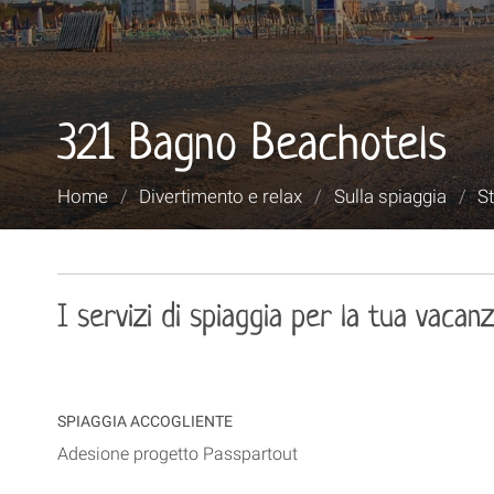
321 Bagno Beachotels
Tu
Home
/
Divertimento e relax
/
Sulla spiaggia
/
St
sei
qui:
I servizi di spiaggia per la tua vacan
SPIAGGIA ACCOGLIENTE
Adesione progetto Passpartout