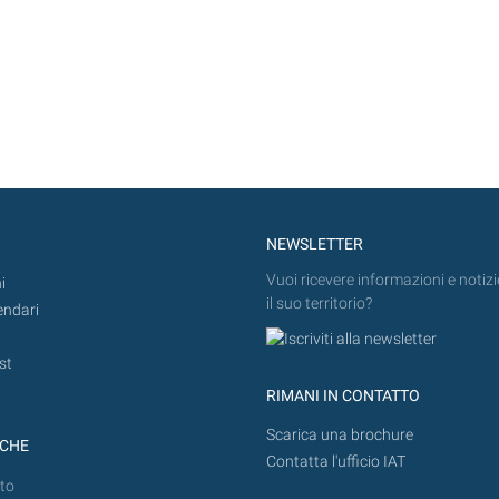
NEWSLETTER
Vuoi ricevere informazioni e notizi
i
il suo territorio?
endari
st
RIMANI IN CONTATTO
Scarica una brochure
ICHE
Contatta l'ufficio IAT
to