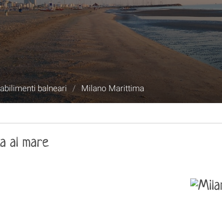
abilimenti balneari
/
Milano Marittima
za al mare