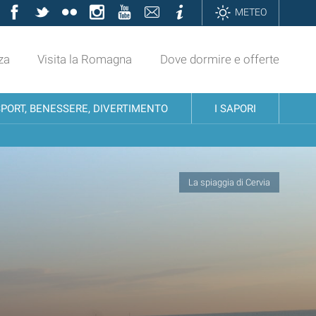
Facebook
Twitter
Flickr
Instagram
YouTube
Contatti
Informazioni
METEO
za
Visita la Romagna
Dove dormire e offerte
SPORT, BENESSERE, DIVERTIMENTO
I SAPORI
La spiaggia di Cervia