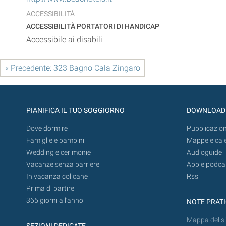
ACCESSIBILITÀ
ACCESSIBILITÀ PORTATORI DI HANDICAP
Accessibile ai disabili
« Precedente: 323 Bagno Cala Zingaro
PIANIFICA IL TUO SOGGIORNO
DOWNLOAD
Dove dormire
Pubblicazion
Famiglie e bambini
Mappe e cal
Wedding e cerimonie
Audioguide
Vacanze senza barriere
App e podca
In vacanza col cane
Rss
Prima di partire
365 giorni all’anno
NOTE PRAT
Mappa del si