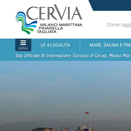
Salta
Sito
ai
turistico
contenuti.
ufficiale
|
Come raggi
udi menu
di
Salta
Cervia,
alla
Milano
Sezioni
LE 4 LOCALITÀ
MARE, SALINA E PI
navigazione
Marittima,
MENU
Pinarella,
Sito Ufficiale di Informazione Turistica di Cervia, Milano Mari
Tagliata