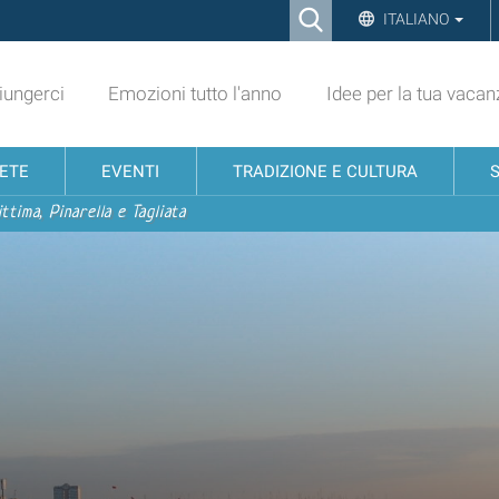
Ricerca
ITALIANO
Advanced
Search…
ungerci
Emozioni tutto l'anno
Idee per la tua vacan
NETE
EVENTI
TRADIZIONE E CULTURA
ttima, Pinarella e Tagliata