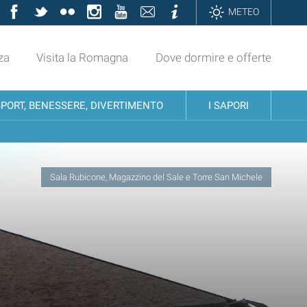
Facebook
Twitter
Flickr
Instagram
YouTube
Contatti
Informazioni
METEO
za
Visita la Romagna
Dove dormire e offerte
SPORT, BENESSERE, DIVERTIMENTO
I SAPORI
Sala Rubicone, Magazzino del Sale e Torre San Michele