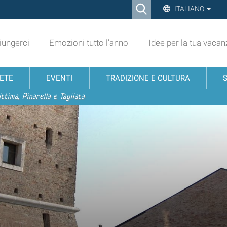
Ricerca
ITALIANO
Advanced
Search…
ungerci
Emozioni tutto l'anno
Idee per la tua vacan
NETE
EVENTI
TRADIZIONE E CULTURA
ttima, Pinarella e Tagliata