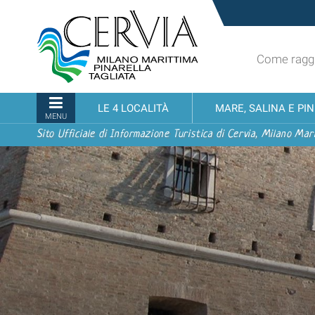
Salta
Sito
ai
turistico
contenuti.
ufficiale
|
Come raggi
udi menu
di
Salta
Cervia,
alla
Milano
Sezioni
LE 4 LOCALITÀ
MARE, SALINA E PI
navigazione
Marittima,
MENU
Pinarella,
Sito Ufficiale di Informazione Turistica di Cervia, Milano Mari
Tagliata