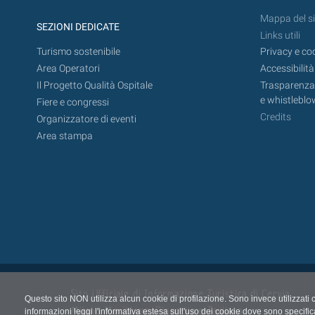
Mappa del si
SEZIONI DEDICATE
Links utili
Turismo sostenibile
Privacy e co
Area Operatori
Accessibilità
Il Progetto Qualità Ospitale
Trasparenza,
e whistleblo
Fiere e congressi
Credits
Organizzatore di eventi
Area stampa
Sito Ufficiale di Informazione Turistica di Cervia,
Questo sito NON utilizza alcun cookie di profilazione. Sono invece utilizzati 
Milano Marittima, Pinarella e Tagliata
informazioni leggi l'informativa estesa sull'uso dei cookie dove sono specific