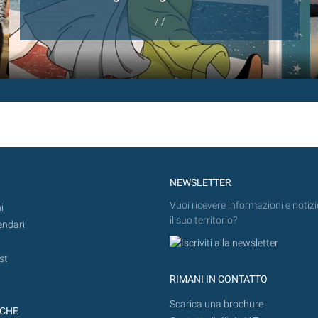
/ /
NEWSLETTER
Vuoi ricevere informazioni e notizi
i
il suo territorio?
endari
st
RIMANI IN CONTATTO
Scarica una brochure
ICHE