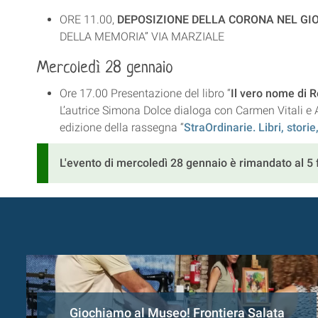
ORE 11.00,
DEPOSIZIONE DELLA CORONA NEL GI
DELLA MEMORIA” VIA MARZIALE
Mercoledì 28 gennaio
Ore 17.00 Presentazione del libro “
Il vero nome di 
L’autrice Simona Dolce dialoga con Carmen Vitali e 
edizione della rassegna “
StraOrdinarie. Libri, storie, 
L'evento di mercoledì 28 gennaio è rimandato al 5
Giochiamo al Museo! Frontiera Salata