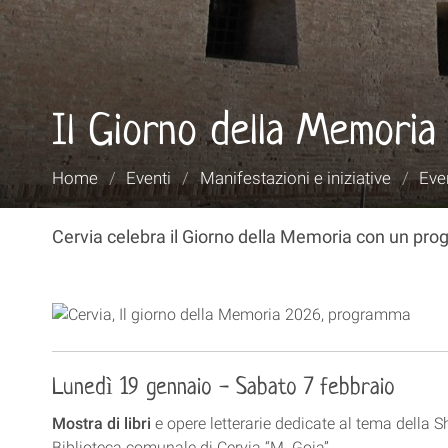
Il Giorno della Memoria
Tu
Home
/
Eventi
/
Manifestazioni e iniziative
/
Even
sei
qui:
Cervia celebra il Giorno della Memoria con un pro
Lunedì 19 gennaio - Sabato 7 febbraio
Mostra di libri
e opere letterarie dedicate al tema della Sh
Biblioteca comunale di Cervia “M. Goia”.