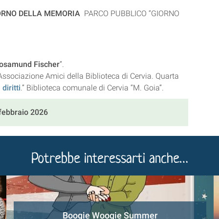
ORNO DELLA MEMORIA
PARCO PUBBLICO “GIORNO
Rosamund Fischer
”.
Associazione Amici della Biblioteca di Cervia. Quarta
diritti
.” Biblioteca comunale di Cervia “M. Goia”.
 febbraio 2026
Potrebbe interessarti anche…
Boogie Woogie Summer