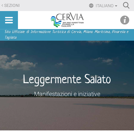
Salta
Ri
SEZIONI
ITALIANO
ai
Advan
Sito
contenuti.
udi menu
Searc
turistico
|
ufficiale
Salta
Sezioni
Sito Ufficiale di Informazione Turistica di Cervia, Milano Marittima, Pinarella e
di
Tagliata
alla
Cervia,
navigazione
Milano
Marittima,
Pinarella,
Tagliata
Leggermente Salato
Manifestazioni e iniziative