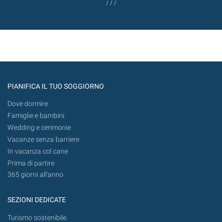
/ / /
PIANIFICA IL TUO SOGGIORNO
Dove dormire
Famiglie e bambini
Wedding e cerimonie
Vacanze senza barriere
In vacanza col cane
Prima di partire
365 giorni all’anno
SEZIONI DEDICATE
Turismo sostenibile