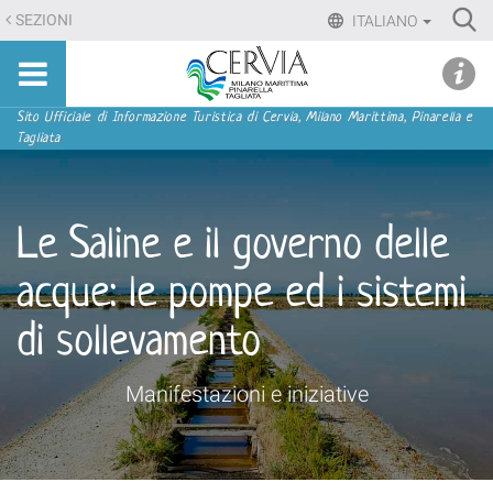
Salta
Ri
SEZIONI
ITALIANO
ai
Advan
Sito
contenuti.
udi menu
Searc
turistico
|
ufficiale
Salta
Sezioni
Sito Ufficiale di Informazione Turistica di Cervia, Milano Marittima, Pinarella e
di
Tagliata
alla
Cervia,
navigazione
Milano
Marittima,
Le Saline e il governo delle
Pinarella,
Tagliata
acque: le pompe ed i sistemi
di sollevamento
Manifestazioni e iniziative