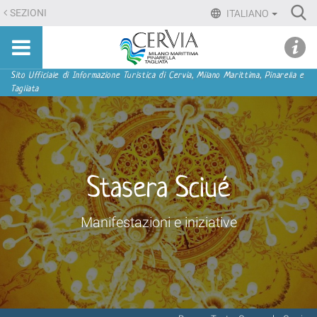
Salta
Ri
SEZIONI
ITALIANO
ai
Advan
Sito
contenuti.
udi menu
Searc
turistico
|
ufficiale
Salta
Sezioni
Sito Ufficiale di Informazione Turistica di Cervia, Milano Marittima, Pinarella e
di
Tagliata
alla
Cervia,
navigazione
Milano
Marittima,
Pinarella,
Tagliata
Stasera Sciué
Manifestazioni e iniziative