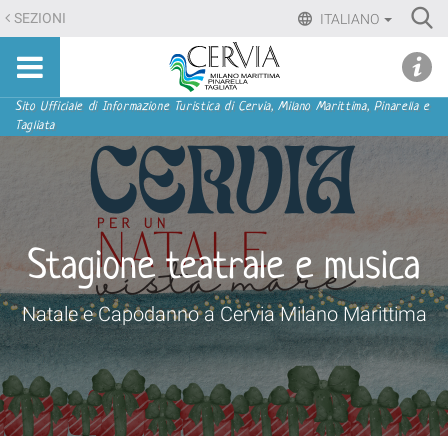
Salta
Ri
SEZIONI
ITALIANO
ai
Advan
Sito
contenuti.
udi menu
Searc
turistico
|
ufficiale
Salta
Sezioni
Sito Ufficiale di Informazione Turistica di Cervia, Milano Marittima, Pinarella e
di
Tagliata
alla
Cervia,
navigazione
Milano
Marittima,
Pinarella,
Tagliata
Stagione teatrale e musica
Natale e Capodanno a Cervia Milano Marittima