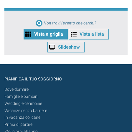
Non trovi l'evento che cerchi?
Vista a griglia
Vista a lista
Slideshow
PIANIFICA IL TUO SOGGIORNO
Dove dormire
Famiglie e bambini
Wedding e cerimonie
Vacanze senza barriere
In vacanza col cane
Prima di partire
365 giorni all’anno