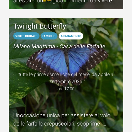
all'estate, un magico momento da vivere
alla Casa delle Farfalle di Milano Marittima
Twilight Butterfly
VISITE GUIDATE
FAMIGLIE
A PAGAMENTO
Milano Marittima - Casa delle Farfalle
tutte le prime domeniche del mese; da aprile a
settembre 2026
ore 17.00
Un’occasione unica per assistere al volo
delle farfalle crepuscolari, scoprirne i
segreti e le abitudini.