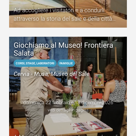
Ad accogliere i visitatori e a condurli
attraverso la storia del sale e della città
saranno i salinari del gruppo culturale
Civiltà Salinara
Giochiamo al Museo! Frontiera
Salata
CORSI, STAGE, LABORATORI
FAMIGLIE
Cervia - Musa, Museo del Sale
domenica 22 febbraio e 13 dicembre 2026
vedi dettagli in pagina