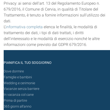
Privacy: ai sensi dell'art. 13 del Regolamento Europeo n.
679/2016, il Comune di Cervia, in qualità di Titolare del
Trattamento, è tenuto a fornire informazioni sull'utilizzo dei
dati.
L'
informativa completa
elenca le finalità, le modalità di
trattamento dei dati, i tipi di dati trattati, i diritti
dell'interessato e le modalità di esercizio nonché le altre
informazioni come previsto dal GDPR 679/2016.
PIANIFICA IL TUO SOGGIORNO
Dove dormire
Famiglie e bambini
Wedding e cerimonie
Vacanze senza barriere
In vacanza col cane
Prima di partire
365 giorni all’anno