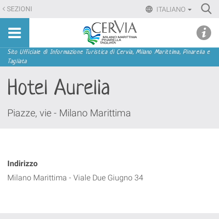
Salta
Ri
SEZIONI
ITALIANO
ai
Advan
Sito
contenuti.
udi menu
Searc
turistico
|
ufficiale
Salta
Sezioni
Sito Ufficiale di Informazione Turistica di Cervia, Milano Marittima, Pinarella e
di
Tagliata
alla
Cervia,
navigazione
Hotel Aurelia
Milano
Marittima,
Pinarella,
Piazze, vie - Milano Marittima
Tagliata
Indirizzo
Milano Marittima - Viale Due Giugno 34