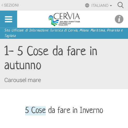
Salta
Ri
SEZIONI
ITALIANO
ai
Advan
Sito
contenuti.
udi menu
Searc
turistico
|
ufficiale
Salta
Sezioni
Sito Ufficiale di Informazione Turistica di Cervia, Milano Marittima, Pinarella e
di
Tagliata
alla
Cervia,
navigazione
1- 5 Cose da fare in
Milano
Marittima,
autunno
Pinarella,
Tagliata
Carousel mare
5 Cose
da fare in Inverno