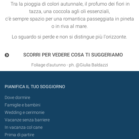
Tra la pioggia di colori autunnale, il profumo dei fiori in
tazza, una coccola agli oli essenziali,
c'è sempre spazio per una romantica passeggiata in pineta
o in riva al mare.
Lo sguardo si perde e non si distingue più l'orizzonte.
SCORRI PER VEDERE COSA TI SUGGERIAMO
Foliage d'autunno - ph. @Giulia Baldazzi
PIANIFICA IL TUO SOGGIORNO
Dove dormire
Famiglie e bambini
Wedding e cerimonie
Vacanze senza barriere
In vacanza col cane
Prima di partire