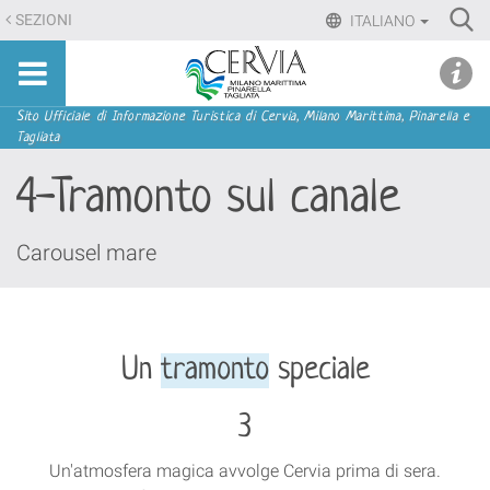
Salta
Ri
SEZIONI
ITALIANO
ai
Advan
Sito
contenuti.
udi menu
Searc
turistico
|
ufficiale
Salta
Sezioni
Sito Ufficiale di Informazione Turistica di Cervia, Milano Marittima, Pinarella e
di
Tagliata
alla
Cervia,
navigazione
4-Tramonto sul canale
Milano
Marittima,
Pinarella,
Carousel mare
Tagliata
Un
tramonto
speciale
3
Un'atmosfera magica avvolge Cervia prima di sera.