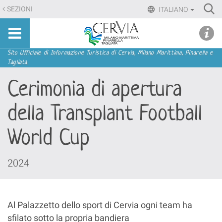
Salta
Ri
SEZIONI
ITALIANO
ai
Advan
Sito
contenuti.
udi menu
Searc
turistico
|
ufficiale
Salta
Sezioni
Sito Ufficiale di Informazione Turistica di Cervia, Milano Marittima, Pinarella e
di
Tagliata
alla
Cervia,
navigazione
Cerimonia di apertura
Milano
Marittima,
della Transplant Football
Pinarella,
Tagliata
World Cup
2024
Al Palazzetto dello sport di Cervia ogni team ha
sfilato sotto la propria bandiera