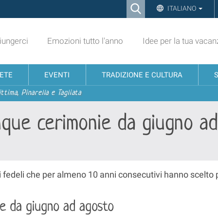
Ricerca
ITALIANO
Advanced
Search…
ungerci
Emozioni tutto l'anno
Idee per la tua vacan
NETE
EVENTI
TRADIZIONE E CULTURA
ttima, Pinarella e Tagliata
inque cerimonie da giugno a
ti fedeli che per almeno 10 anni consecutivi hanno scelto
ie da giugno ad agosto