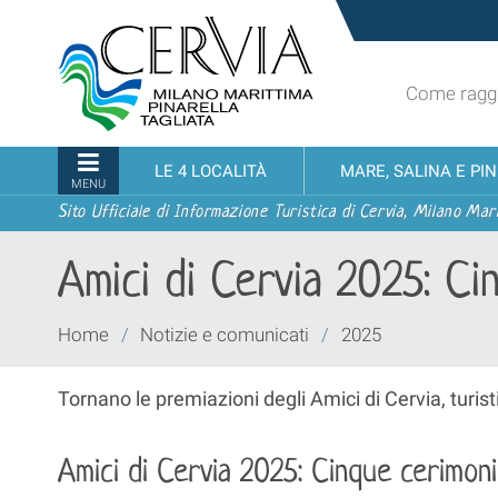
Salta
Sito
ai
turistico
contenuti.
ufficiale
|
Come raggi
udi menu
di
Salta
Cervia,
alla
Milano
Sezioni
LE 4 LOCALITÀ
MARE, SALINA E PI
navigazione
Marittima,
MENU
Pinarella,
Sito Ufficiale di Informazione Turistica di Cervia, Milano Mari
Tagliata
Amici di Cervia 2025: C
Tu
Home
/
Notizie e comunicati
/
2025
sei
qui:
Tornano le premiazioni degli Amici di Cervia, turis
Amici di Cervia 2025: Cinque cerimon