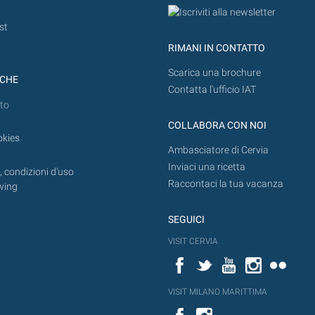
st
RIMANI IN CONTATTO
Scarica una brochure
ICHE
Contatta l'ufficio IAT
to
COLLABORA CON NOI
okies
Ambasciatore di Cervia
Inviaci una ricetta
 condizioni d'uso
Raccontaci la tua vacanza
wing
SEGUICI
VISIT CERVIA
Facebook
Twitter
YouTube
Instagram
Flickr
VISIT MILANO MARITTIMA
Facebook