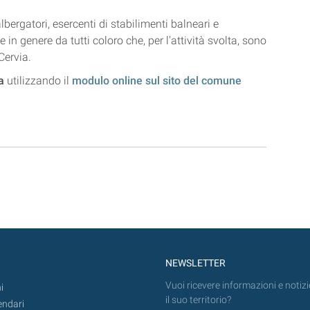
bergatori, esercenti di stabilimenti balneari e
in genere da tutti coloro che, per l'attività svolta, sono
Cervia.
a
utilizzando il
modulo online sul sito del comune
NEWSLETTER
Vuoi ricevere informazioni e notizi
i
il suo territorio?
endari