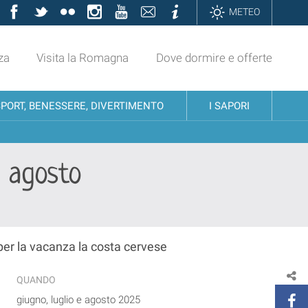
Facebook
Twitter
Flickr
Instagram
YouTube
Contatti
Informazioni
METEO
za
Visita la Romagna
Dove dormire e offerte
SPORT, BENESSERE, DIVERTIMENTO
I SAPORI
d agosto
 per la vacanza la costa cervese
QUANDO
giugno, luglio e agosto 2025