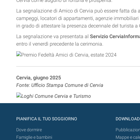
Cervia come augurio di fortuna e prosperità.
La segnalazione di Amico di Cervia può essere fatta da al
campeggi, locatori di appartamenti, agenzie immobiliari e 
in grado di attestare la presenza decennale del turista a 
La segnalazione va presentata al
Servizio CerviaInform
entro il venerdì precedente la cerimonia.
Cervia, giugno 2025
Fonte: Ufficio Stampa Comune di Cervia
PIANIFICA IL TUO SOGGIORNO
DOWNLOAD
Dove dormire
Pubblicazion
Famiglie e bambini
Mappe e cal