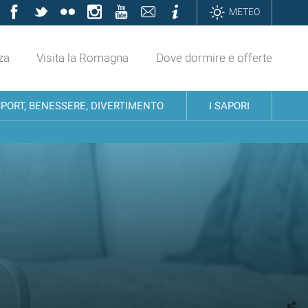
Facebook
Twitter
Flickr
Instagram
YouTube
Contatti
Informazioni
METEO
za
Visita la Romagna
Dove dormire e offerte
SPORT, BENESSERE, DIVERTIMENTO
I SAPORI