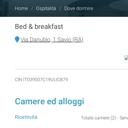
Tu
Home
/
Ospitalità
/
Dove dormire
sei
qui:
Bed & breakfast
Via Danubio, 1 Savio (RA)
CIN IT039007C19ULICB79
Camere ed alloggi
Ricettività
Totale camere (2) - Serv