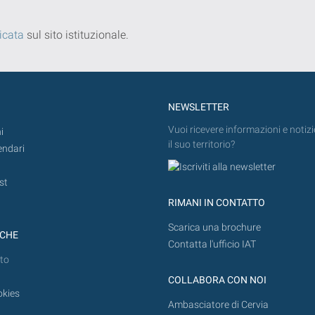
icata
sul sito istituzionale.
NEWSLETTER
Vuoi ricevere informazioni e notizi
i
il suo territorio?
endari
st
RIMANI IN CONTATTO
Scarica una brochure
ICHE
Contatta l'ufficio IAT
to
COLLABORA CON NOI
okies
Ambasciatore di Cervia