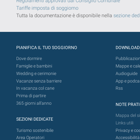
Regolamenti approvati dal Consiglio Comunale
Tariffe imposta di soggiorno
Tutta la documentazione è disponibile nella
sezione ded
PIANIFICA IL TUO SOGGIORNO
DOWNLOAD
Dove dormire
Pubblicazion
Famiglie e bambini
Mappe e cal
Wedding e cerimonie
Audioguide
Vacanze senza barriere
App e podca
In vacanza col cane
Rss
Prima di partire
365 giorni all’anno
NOTE PRAT
Mappa del si
SEZIONI DEDICATE
Links utili
Turismo sostenibile
Privacy e co
Area Operatori
Accessibilità