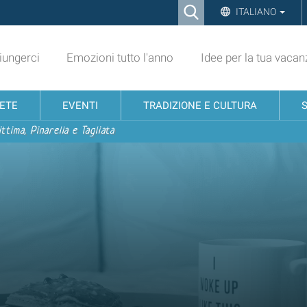
Ricerca
ITALIANO
Advanced
Search…
ungerci
Emozioni tutto l'anno
Idee per la tua vacan
NETE
EVENTI
TRADIZIONE E CULTURA
ttima, Pinarella e Tagliata