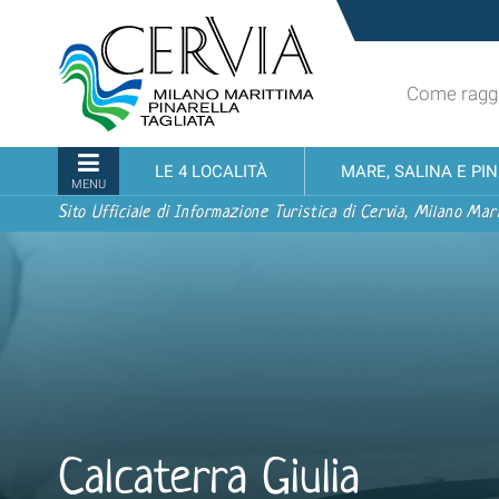
Salta
Sito
ai
turistico
contenuti.
ufficiale
|
Come raggi
udi menu
di
Salta
Cervia,
alla
Milano
Sezioni
LE 4 LOCALITÀ
MARE, SALINA E PI
navigazione
Marittima,
MENU
Pinarella,
Sito Ufficiale di Informazione Turistica di Cervia, Milano Mari
Tagliata
Calcaterra Giulia