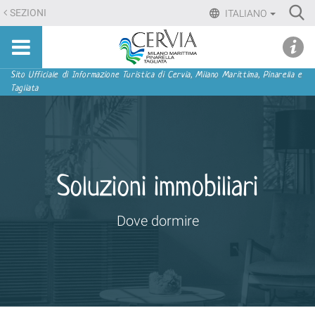
Salta
Ri
SEZIONI
ITALIANO
ai
Advan
Sito
contenuti.
udi menu
Searc
turistico
|
ufficiale
Salta
Sezioni
Sito Ufficiale di Informazione Turistica di Cervia, Milano Marittima, Pinarella e
di
Tagliata
alla
Cervia,
navigazione
Milano
Marittima,
Pinarella,
Tagliata
Soluzioni immobiliari
Dove dormire