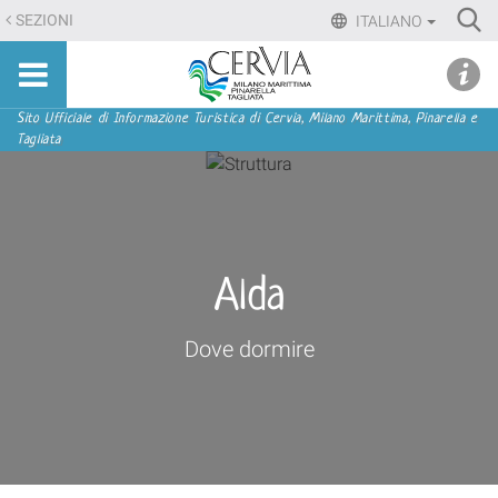
Salta
Ri
SEZIONI
ITALIANO
ai
Advan
Sito
contenuti.
udi menu
Searc
turistico
|
ufficiale
Salta
Sezioni
Sito Ufficiale di Informazione Turistica di Cervia, Milano Marittima, Pinarella e
di
Tagliata
alla
Cervia,
navigazione
Milano
Marittima,
Pinarella,
Tagliata
Alda
Dove dormire