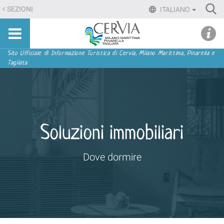
Salta
Ri
SEZIONI
ITALIANO
ai
Advan
Sito
contenuti.
udi menu
Searc
turistico
|
ufficiale
Salta
Sezioni
Sito Ufficiale di Informazione Turistica di Cervia, Milano Marittima, Pinarella e
di
Tagliata
alla
Cervia,
navigazione
Milano
Marittima,
Pinarella,
Tagliata
Soluzioni immobiliari
Dove dormire