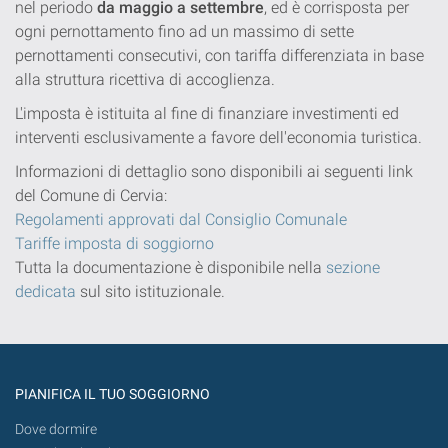
nel periodo
da maggio a settembre
, ed è corrisposta per
ogni pernottamento fino ad un massimo di sette
pernottamenti consecutivi, con tariffa differenziata in base
alla struttura ricettiva di accoglienza.
L'imposta è istituita al fine di finanziare investimenti ed
interventi esclusivamente a favore dell'economia turistica.
Informazioni di dettaglio sono disponibili ai seguenti link
del Comune di Cervia:
Regolamenti approvati dal Consiglio Comunale
Tariffe imposta di soggiorno
Tutta la documentazione è disponibile nella
sezione
dedicata
sul sito istituzionale.
PIANIFICA IL TUO SOGGIORNO
Dove dormire