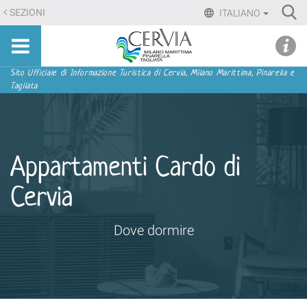
Salta
Ri
SEZIONI
ITALIANO
ai
Advan
Sito
contenuti.
udi menu
Searc
turistico
|
ufficiale
Salta
Sezioni
Sito Ufficiale di Informazione Turistica di Cervia, Milano Marittima, Pinarella e
di
Tagliata
alla
Cervia,
navigazione
Milano
Marittima,
Pinarella,
Appartamenti Cardo di
Tagliata
Cervia
Dove dormire