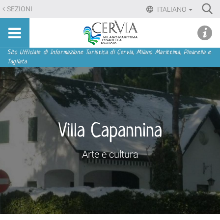
Salta
Ri
SEZIONI
ITALIANO
ai
Advan
Sito
contenuti.
udi menu
Searc
turistico
|
ufficiale
Salta
Sezioni
Sito Ufficiale di Informazione Turistica di Cervia, Milano Marittima, Pinarella e
di
Tagliata
alla
Cervia,
navigazione
Milano
Marittima,
Pinarella,
Tagliata
Villa Capannina
Arte e cultura