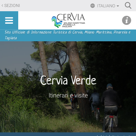
Salta
Ri
SEZIONI
ITALIANO
ai
Advan
Sito
contenuti.
udi menu
Searc
turistico
|
ufficiale
Salta
Sezioni
Sito Ufficiale di Informazione Turistica di Cervia, Milano Marittima, Pinarella e
di
Tagliata
alla
Cervia,
navigazione
Milano
Marittima,
Pinarella,
Tagliata
Cervia Verde
Itinerari e visite