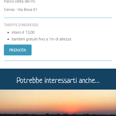
Parco Delta del Po
Cervia - Via Bova 61
TARIFFE D'INGRESSO
intero € 13,00
bambini gratuiti fino a 1m di altezza
Potrebbe interessarti anche…