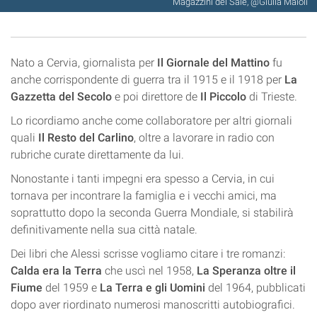
Magazzini del Sale, @Giulia Maioli
Nato a Cervia, giornalista per
Il Giornale del Mattino
fu
anche corrispondente di guerra tra il 1915 e il 1918 per
La
Gazzetta del Secolo
e poi direttore de
Il Piccolo
di Trieste.
Lo ricordiamo anche come collaboratore per altri giornali
quali
Il Resto del Carlino
, oltre a lavorare in radio con
rubriche curate direttamente da lui.
Nonostante i tanti impegni era spesso a Cervia, in cui
tornava per incontrare la famiglia e i vecchi amici, ma
soprattutto dopo la seconda Guerra Mondiale, si stabilirà
definitivamente nella sua città natale.
Dei libri che Alessi scrisse vogliamo citare i tre romanzi:
Calda era la Terra
che uscì nel 1958,
La Speranza oltre il
Fiume
del 1959 e
La Terra e gli Uomini
del 1964, pubblicati
dopo aver riordinato numerosi manoscritti autobiografici.