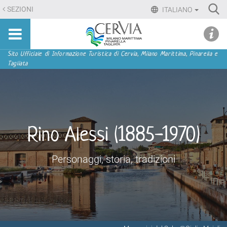
Salta
Ri
SEZIONI
ITALIANO
ai
Advan
Sito
contenuti.
udi menu
Searc
turistico
|
ufficiale
Salta
Sezioni
Sito Ufficiale di Informazione Turistica di Cervia, Milano Marittima, Pinarella e
di
Tagliata
alla
Cervia,
navigazione
Milano
Marittima,
Pinarella,
Tagliata
Rino Alessi (1885-1970)
Personaggi, storia, tradizioni