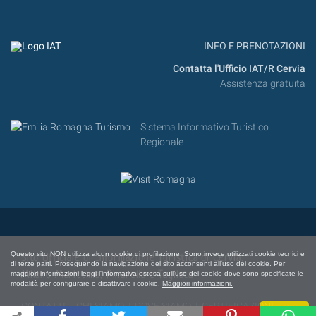
INFO E PRENOTAZIONI
Contatta l'Ufficio IAT/R Cervia
Assistenza gratuita
Sistema Informativo Turistico
Regionale
Questo sito NON utilizza alcun cookie di profilazione. Sono invece utilizzati cookie tecnici e
Sito Ufficiale di Informazione Turistica di Cervia,
di terze parti. Proseguendo la navigazione del sito acconsenti all'uso dei cookie. Per
Milano Marittima, Pinarella e Tagliata
maggiori informazioni leggi l'informativa estesa sull'uso dei cookie dove sono specificate le
modalità per configurare o disattivare i cookie.
Maggiori informazioni.
CONTATTI
|
CHI SIAMO
|
DOVE SIAMO
|
CERTIFICAZIONI
Chiudi