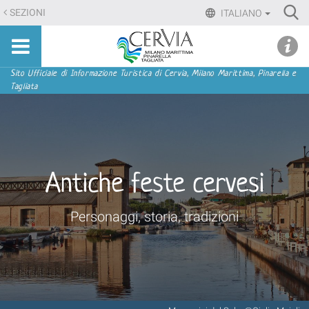
Salta
Ri
SEZIONI
ITALIANO
ai
Advan
Sito
contenuti.
udi menu
Searc
turistico
|
ufficiale
Salta
Sezioni
Sito Ufficiale di Informazione Turistica di Cervia, Milano Marittima, Pinarella e
di
Tagliata
alla
Cervia,
navigazione
Milano
Marittima,
Pinarella,
Tagliata
Antiche feste cervesi
Personaggi, storia, tradizioni