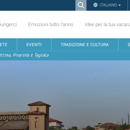
Ricerca
ITALIANO
Advanced
Search…
ungerci
Emozioni tutto l'anno
Idee per la tua vacan
NETE
EVENTI
TRADIZIONE E CULTURA
ttima, Pinarella e Tagliata