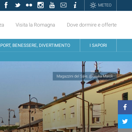
Facebook
Twitter
Flickr
Instagram
YouTube
Contatti
Informazioni
METEO
za
Visita la Romagna
Dove dormire e offerte
SPORT, BENESSERE, DIVERTIMENTO
I SAPORI
Magazzini del Sale, @Giulia Maioli