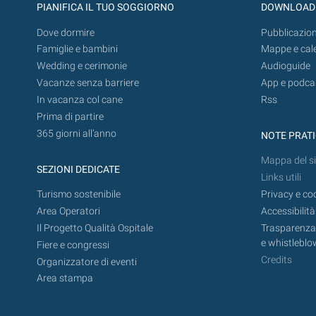
PIANIFICA IL TUO SOGGIORNO
DOWNLOAD
Dove dormire
Pubblicazion
Famiglie e bambini
Mappe e cal
Wedding e cerimonie
Audioguide
Vacanze senza barriere
App e podca
In vacanza col cane
Rss
Prima di partire
365 giorni all’anno
NOTE PRAT
Mappa del si
SEZIONI DEDICATE
Links utili
Turismo sostenibile
Privacy e co
Area Operatori
Accessibilità
Il Progetto Qualità Ospitale
Trasparenza,
e whistleblo
Fiere e congressi
Credits
Organizzatore di eventi
Area stampa