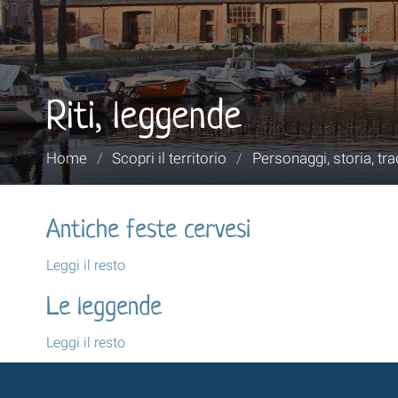
Riti, leggende
Tu
Home
/
Scopri il territorio
/
Personaggi, storia, tra
sei
qui:
Antiche feste cervesi
Antiche
Leggi il resto
feste
Le leggende
cervesi
-
Le
Leggi il resto
leggende
-