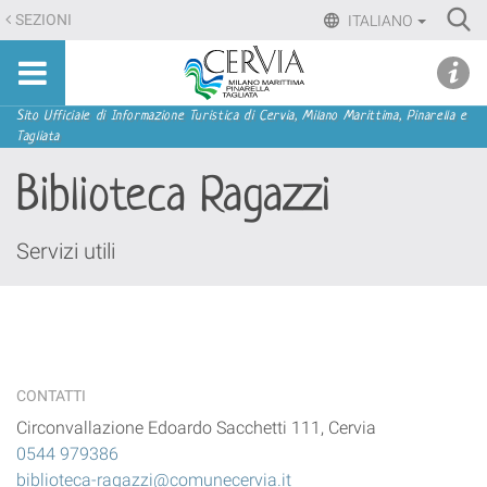
Salta
Ri
SEZIONI
ITALIANO
ai
Advan
Sito
contenuti.
udi menu
Searc
turistico
|
ufficiale
Salta
Sezioni
Sito Ufficiale di Informazione Turistica di Cervia, Milano Marittima, Pinarella e
di
Tagliata
alla
Cervia,
navigazione
Biblioteca Ragazzi
Milano
Marittima,
Pinarella,
Servizi utili
Tagliata
CONTATTI
Circonvallazione Edoardo Sacchetti 111, Cervia
0544 979386
biblioteca-ragazzi@comunecervia.it