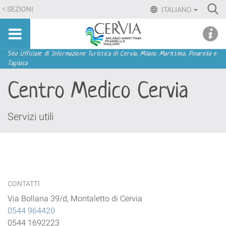
Salta
Ri
SEZIONI
ITALIANO
ai
Advan
Sito
contenuti.
udi menu
Searc
turistico
|
ufficiale
Salta
Sezioni
Sito Ufficiale di Informazione Turistica di Cervia, Milano Marittima, Pinarella e
di
Tagliata
alla
Cervia,
navigazione
Centro Medico Cervia
Milano
Marittima,
Pinarella,
Servizi utili
Tagliata
CONTATTI
Via Bollana 39/d, Montaletto di Cervia
0544 964420
0544 1692223