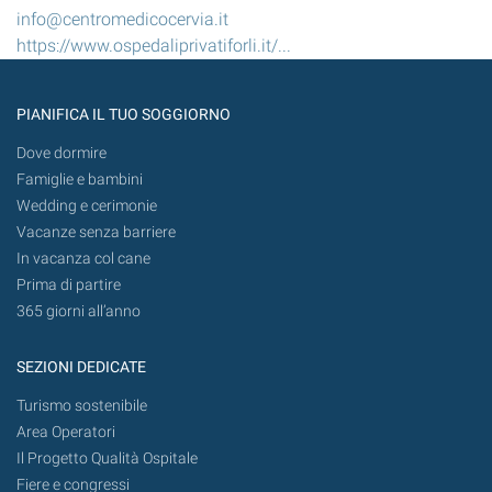
info@centromedicocervia.it
https://www.ospedaliprivatiforli.it/...
PIANIFICA IL TUO SOGGIORNO
Dove dormire
Famiglie e bambini
Wedding e cerimonie
Vacanze senza barriere
In vacanza col cane
Prima di partire
365 giorni all’anno
SEZIONI DEDICATE
Turismo sostenibile
Area Operatori
Il Progetto Qualità Ospitale
Fiere e congressi